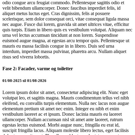
odio congue arcu feugiat commodo. Pellentesque sagittis odio et
velit bibendum ullamcorper. Donec faucibus imperdiet felis, id
aliquet metus luctus eget. Cras dignissim, felis at posuere
scelerisque, sem dolor consequat orci, vitae consequat ligula massa
nec augue. Fusce dui lorem, gravida sit amet ultrices vitae, efficitur
quis turpis. Etiam in libero quis ex vestibulum volutpat. Aliquam nec
urna vel lectus accumsan tincidunt at non lorem. Suspendisse
euismod augue magna, at egestas arcu tempor quis. Pellentesque ut
mauris eu massa facilisis congue in in libero. Duis sed urna
interdum, imperdiet massa pulvinar, pharetra arcu. Nullam aliquet
risus sed viverra lobortis.
Fase 2: Facader, varme og toiletter
01/08-2025 til 01/08-2026
Lorem ipsum dolor sit amet, consectetur adipiscing elit. Nunc eget
volutpat leo, et sagittis magna. Mauris condimentum tellus vel nibh
eleifend, eu convallis turpis elementum. Nulla nec lacus non augue
elementum pretium sit amet nec enim. Integer eu nibh et enim
vestibulum laoreet ac et ipsum. Donec lacinia mauris eu laoreet
ullamcorper. Nullam accumsan nisl sit amet ante laoreet, rutrum
egestas lectus euismod. Morbi augue nunc, fringilla eu erat id,
suscipit fringilla lacus. Aliquam molestie libero lectus, eget facilisis