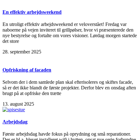
En effektiv arbejdsweekend
En utroligt effektiv arbejdsweekend er veloverstået! Fredag var
naboerne på vejen inviteret til grillpølser, hvor vi præsenterede den
nye bestyrelse og fortalte om vores visioner. Lørdag morgen startede
det store
28. september 2025
Opfriskning af facaden
Selvom der i dem samlede plan skal efterisoleres og skiftes facade,
så er det ikke blandt de første projekter. Derfor blev en onsdag aften
brugt på at opfriske den trætte
13. august 2025
Arbejdsdag
Første arbejdsdag havde fokus på oprydning og små reparationer.
Der er bl.a. blevet installeret wifi i hytten, opsat nye serie forbundne