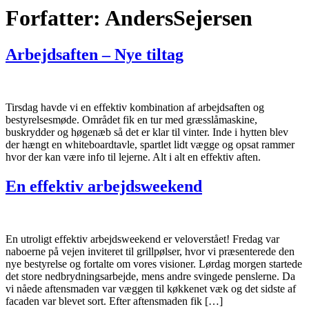
Forfatter:
AndersSejersen
Arbejdsaften – Nye tiltag
Tirsdag havde vi en effektiv kombination af arbejdsaften og
bestyrelsesmøde. Området fik en tur med græsslåmaskine,
buskrydder og høgenæb så det er klar til vinter. Inde i hytten blev
der hængt en whiteboardtavle, spartlet lidt vægge og opsat rammer
hvor der kan være info til lejerne. Alt i alt en effektiv aften.
En effektiv arbejdsweekend
En utroligt effektiv arbejdsweekend er veloverstået! Fredag var
naboerne på vejen inviteret til grillpølser, hvor vi præsenterede den
nye bestyrelse og fortalte om vores visioner. Lørdag morgen startede
det store nedbrydningsarbejde, mens andre svingede penslerne. Da
vi nåede aftensmaden var væggen til køkkenet væk og det sidste af
facaden var blevet sort. Efter aftensmaden fik […]