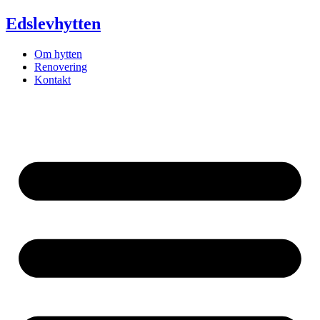
Videre
Edslevhytten
til
indhold
Om hytten
Renovering
Kontakt