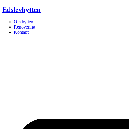
Videre
Edslevhytten
til
indhold
Om hytten
Renovering
Kontakt